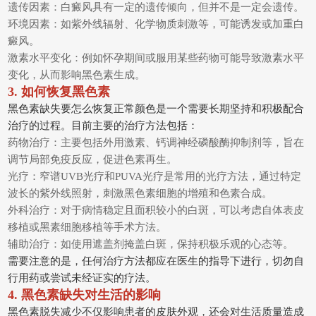
遗传因素：白癜风具有一定的遗传倾向，但并不是一定会遗传。
环境因素：如紫外线辐射、化学物质刺激等，可能诱发或加重白
癜风。
激素水平变化：例如怀孕期间或服用某些药物可能导致激素水平
变化，从而影响黑色素生成。
3. 如何恢复黑色素
黑色素缺失要怎么恢复正常颜色是一个需要长期坚持和积极配合
治疗的过程。目前主要的治疗方法包括：
药物治疗：主要包括外用激素、钙调神经磷酸酶抑制剂等，旨在
调节局部免疫反应，促进色素再生。
光疗：窄谱UVB光疗和PUVA光疗是常用的光疗方法，通过特定
波长的紫外线照射，刺激黑色素细胞的增殖和色素合成。
外科治疗：对于病情稳定且面积较小的白斑，可以考虑自体表皮
移植或黑素细胞移植等手术方法。
辅助治疗：如使用遮盖剂掩盖白斑，保持积极乐观的心态等。
需要注意的是，任何治疗方法都应在医生的指导下进行，切勿自
行用药或尝试未经证实的疗法。
4. 黑色素缺失对生活的影响
黑色素脱失减少不仅影响患者的皮肤外观，还会对生活质量造成